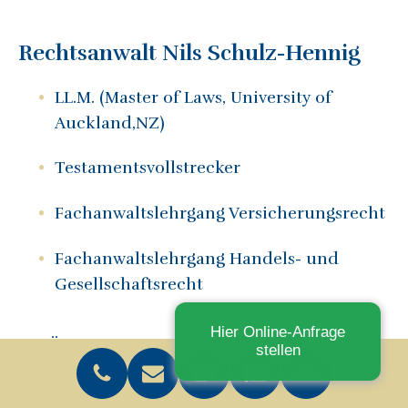
Rechtsanwalt Nils Schulz-Hennig
LL.M. (Master of Laws, University of
Auckland,NZ)
Testamentsvollstrecker
Fachanwaltslehrgang Versicherungsrecht
Fachanwaltslehrgang Handels- und
Gesellschaftsrecht
Hier Online-Anfrage
© GÖDDECKE RECHTSANWÄLTE 2019 -
stellen
Impressum
-
Datenschutz