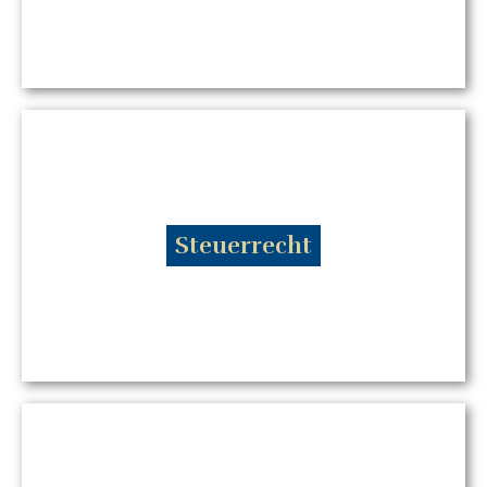
- Auseinandersetzung Erbengemeinschaft
- Testamentsvollstreckung
- Pflichtteil
- Mediation
mehr...
Steuerrecht
- Betriebsprüfung bestehen
- Unternehmensverträge
- Steuern optimieren
- Steuerhinterziehung
- Strafbefreiende Selbstanzeige
mehr...