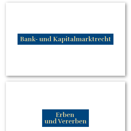
Bank- und Kapitalmarktrecht
- Probleme mit Krediten
- Vermögensanlagen
- Zahlungsverkehr und Zahlungsabwicklung
mehr...
Erben
und Vererben
- Testamentserstellung