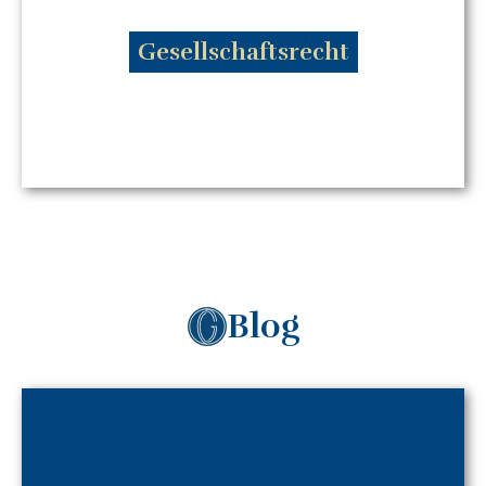
Gesellschaftsrecht
- Gesellschaftsvertrag
- Geschäftsführerhaftung
- Gesellschaftsstreitigkeiten
- Gründung und Liquidation
- Mediation
mehr...
Blog