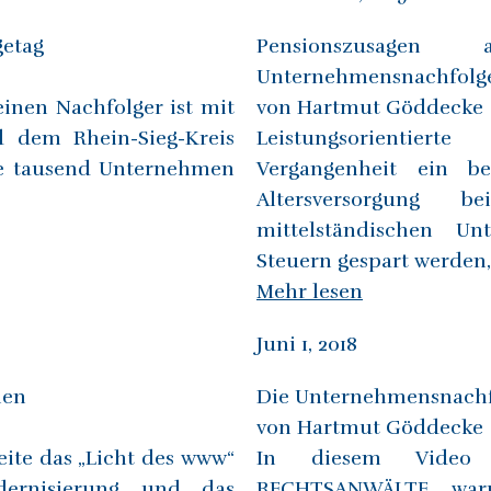
getag
Pensionszusagen
Unternehmensnachfolg
inen Nachfolger ist mit
von Hartmut Göddecke
d dem Rhein-Sieg-Kreis
Leistungsorientier
re tausend Unternehmen
Vergangenheit ein b
Altersversorgung
mittelständischen U
Steuern gespart werden,
Mehr lesen
Juni 1, 2018
nen
Die Unternehmensnachfo
von Hartmut Göddecke
eite das „Licht des www“
In diesem Video 
dernisierung und das
RECHTSANWÄLTE waru