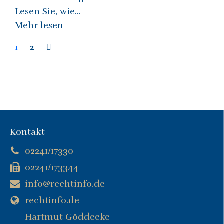
Lesen Sie, wie...
Mehr lesen
1
2
Kontakt
02241/17330
02241/173344
info@rechtinfo.de
rechtinfo.de
Hartmut Göddecke