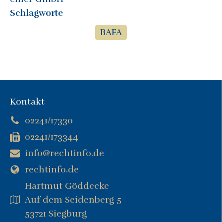
Schlagworte
BAFA
Kontakt
02241/17330
02241/173344
info@rechtinfo.de
rechtinfo.de
Hartmut Göddecke
Auf dem Seidenberg 5
53721 Siegburg