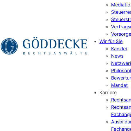
Mediatio
Steuerre
Steuerst
Vertrags
Vorsorge
Wir für Sie
Kanzlei
News
Netzwer
Philosop
Bewertu
Mandat
Karriere
Rechtsan
Rechtsan
Fachange
Ausbildu
Fachange