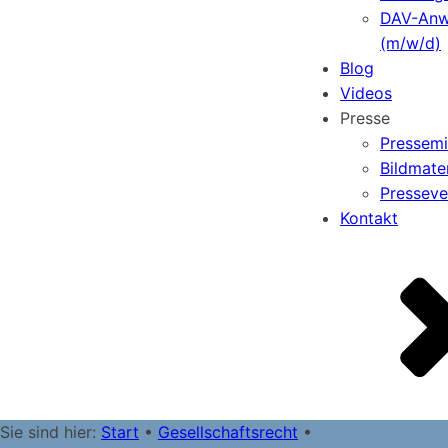
DAV-Anw
(m/w/d)
Blog
Videos
Presse
Pressemi
Bildmater
Pressever
Kontakt
Sie sind hier:
Start
•
Gesellschaftsrecht
•