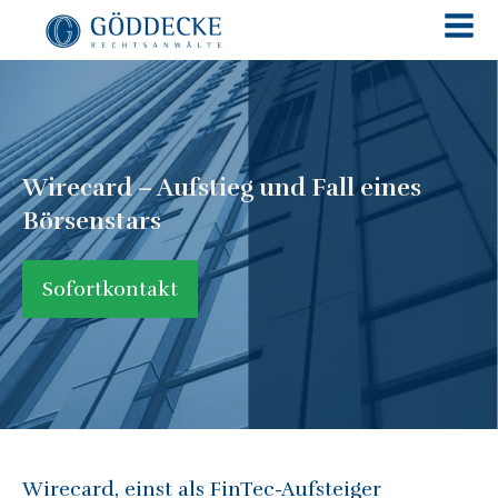
Wirecard – Aufstieg und Fall eines
Börsenstars
Sofortkontakt
Wirecard, einst als FinTec-Aufsteiger