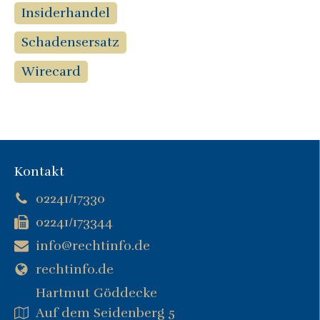
Insiderhandel
Schadensersatz
Wirecard
Kontakt
02241/17330
02241/173344
info@rechtinfo.de
rechtinfo.de
Hartmut Göddecke
Auf dem Seidenberg 5