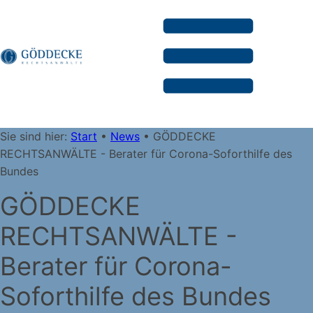
Sie sind hier:
Start
•
News
•
GÖDDECKE
RECHTSANWÄLTE - Berater für Corona-Soforthilfe des
Bundes
GÖDDECKE
RECHTSANWÄLTE -
Berater für Corona-
Soforthilfe des Bundes