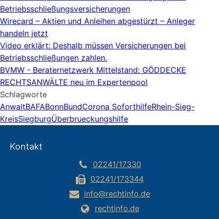
Betriebsschließungsversicherungen
Wirecard – Aktien und Anleihen abgestürzt – Anleger
handeln jetzt
Video erklärt: Deshalb müssen Versicherungen bei
Betriebsschließungen zahlen.
BVMW - Beraternetzwerk Mittelstand: GÖDDECKE
RECHTSANWÄLTE neu im Expertenpool
Schlagworte
Anwalt
BAFA
Bonn
Bund
Corona Soforthilfe
Rhein-Sieg-
Kreis
Siegburg
Überbrueckungshilfe
Kontakt
02241/17330
02241/173344
info@rechtinfo.de
rechtinfo.de