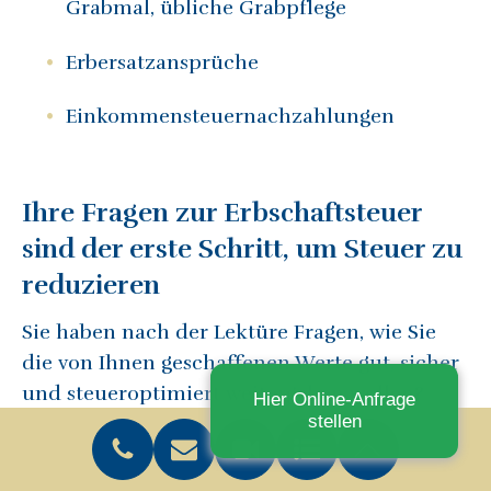
Grabmal, übliche Grabpflege
Erbersatzansprüche
Einkommensteuernachzahlungen
Ihre Fragen zur Erbschaftsteuer
sind der erste Schritt, um Steuer zu
reduzieren
Sie haben nach der Lektüre Fragen, wie Sie
die von Ihnen geschaffenen Werte gut, sicher
und steueroptimiert weitergeben wollen?
Hier Online-Anfrage
stellen
Dann stehen Ihnen GÖDDECKE
RECHTSANWÄLTE gerne mit Rat und Tat zur
Seite. Rufen Sie uns unter
0 22 41 / 17 33 – 0
an